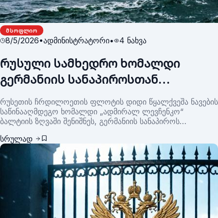
ᲛᲡᲝᲤᲚᲘᲝ
8/5/2026
•
ადმინისტრატორი
•
4
ნახვა
რუსული სამხედრო ხომალდი
გერმანიის სანაპიროსთან
გამოჩნდა — „ადმირალ
რუსეთის ჩრდილოეთის ფლოტის დიდი წყალქვეშა ნავების
ლევჩენკოს“ მისია ბალტიის
საწინააღმდეგო ხომალდი „ადმირალ ლევჩენკო“
ბალტიის ზღვაში შენიშნეს, გერმანიის სანაპიროს
ზღვაში ყურადღების ცენტრშია
სიახლოვეს.
სრულად