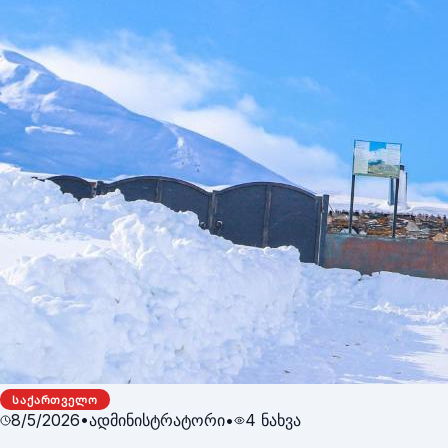
ᲡᲐᲥᲐᲠᲗᲕᲔᲚᲝ
8/5/2026
•
ადმინისტრატორი
•
4
ნახვა