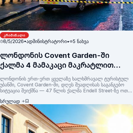
ᲙᲠᲘᲛᲘᲜᲐᲚᲘ
8/5/2026
•
ადმინისტრატორი
•
5
ნახვა
ლონდონის Covent Garden-ში
ქალმა 4 მამაკაცი მაკრატლით
დაჭრა — პოლიცია ინციდენტს
ლონდონის ერთ-ერთ ყველაზე ხალხმრავალ ტურისტულ
ფსიქიკური ჯანმრთელობის
უბანში, Covent Garden-ში, დღეს შუადღისას საგანგებო
სიტუაცია შეიქმნა — 47 წლის ქალმა Endell Street-ზე ოთხი
პრობლემას უკავშირებს
მამაკაცი მაკრატლით დაჭრა.
სრულად