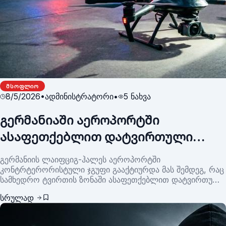
ᲛᲡᲝᲤᲚᲘᲝ
8/5/2026
•
ადმინისტრატორი
•
5
ნახვა
გერმანიაში აეროპორტში
ასაფეთქებლით დატვირთული
დრონი იპოვეს –
გერმანიის ლაიფციგ-ჰალეს აეროპორტში
კონტრტერორისტული გუნდი
კონტრტერორისტული ჯგუფი გააქტიურდა მას შემდეგ, რაც
სამხედრო ტვირთის ზონაში ასაფეთქებლით დატვირთული
გამოძიებას იწყებს
დრონი აღმოაჩინეს, რამაც რამდენიმე ფრენის გადახრა
სრულად
გამოიწვია.