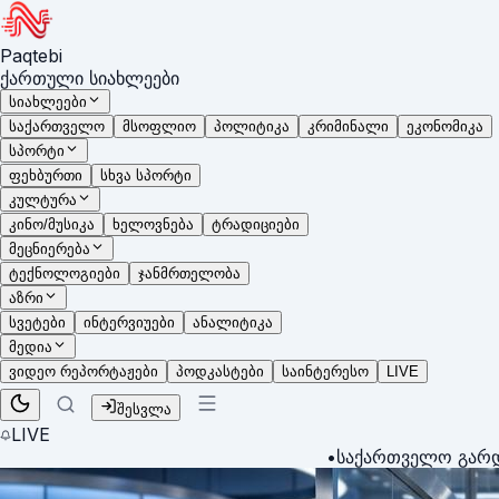
Paqtebi
ქართული სიახლეები
სიახლეები
საქართველო
მსოფლიო
პოლიტიკა
კრიმინალი
ეკონომიკა
სპორტი
ფეხბურთი
სხვა სპორტი
კულტურა
კინო/მუსიკა
ხელოვნება
ტრადიციები
მეცნიერება
ტექნოლოგიები
ჯანმრთელობა
აზრი
სვეტები
ინტერვიუები
ანალიტიკა
მედია
ვიდეო რეპორტაჟები
პოდკასტები
საინტერესო
LIVE
შესვლა
LIVE
•
საქართველო გარდამტეხ ზღ