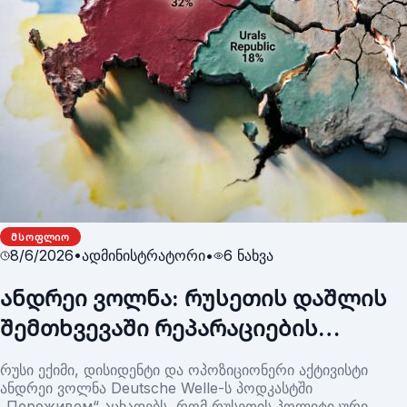
ᲛᲡᲝᲤᲚᲘᲝ
8/6/2026
•
ადმინისტრატორი
•
6
ნახვა
ანდრეი ვოლნა: რუსეთის დაშლის
შემთხვევაში რეპარაციების
მექანიზმი წინასწარ უნდა
რუსი ექიმი, დისიდენტი და ოპოზიციონერი აქტივისტი
განისაზღვროს
ანდრეი ვოლნა Deutsche Welle-ს პოდკასტში
„Переживем“ აცხადებს, რომ რუსეთის პოლიტიკური