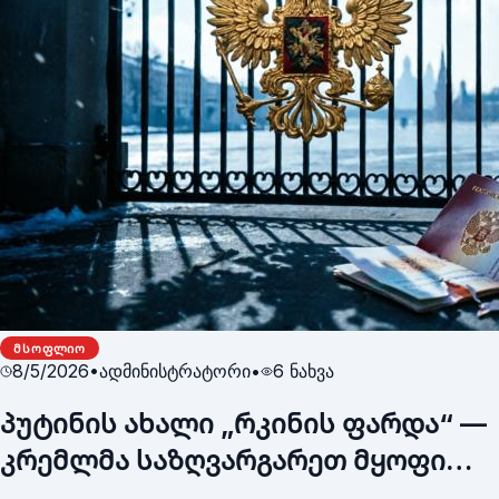
ᲛᲡᲝᲤᲚᲘᲝ
8/5/2026
•
ადმინისტრატორი
•
6
ნახვა
პუტინის ახალი „რკინის ფარდა“ —
კრემლმა საზღვარგარეთ მყოფი
კრიტიკული რუსების წინააღმდეგ